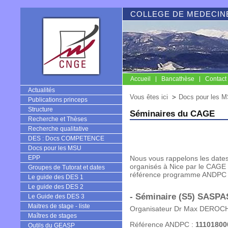
COLLEGE DE MEDECINE
Accueil
Bancathèse
Contact
CNGE
Actualités
Vous êtes ici
Docs pour les 
Publications princeps
Structure
Séminaires du CAGE
Recherche et Thèses
Recherche qualitative
DES : Docs COMPETENCE
Docs pour les MSU
EPP
Nous vous rappelons les dates
organisés à Nice par le CAGE 
Groupes de Tutorat et dates
référence programme ANDPC 
Le guide des DES 1
Le guide des DES 2
- Séminaire (S5) SASPAS
Le Guide des DES 3
Maitres de stage - liste
Organisateur Dr Max DEROC
Maîtres de stages
Référence ANDPC :
11101800
Outils du GEASP