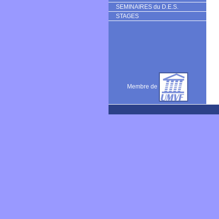
SEMINAIRES du D.E.S.
STAGES
Membre de