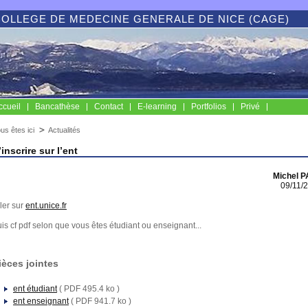
COLLEGE DE MEDECINE GENERALE DE NICE (CAGE)
ccueil
Bancathèse
Contact
E-learning
Portfolios
Privé
us êtes ici
Actualités
’inscrire sur l’ent
Michel 
09/11/
ler sur
ent.unice.fr
is cf pdf selon que vous êtes étudiant ou enseignant...
ièces jointes
ent étudiant
( PDF 495.4 ko )
ent enseignant
( PDF 941.7 ko )