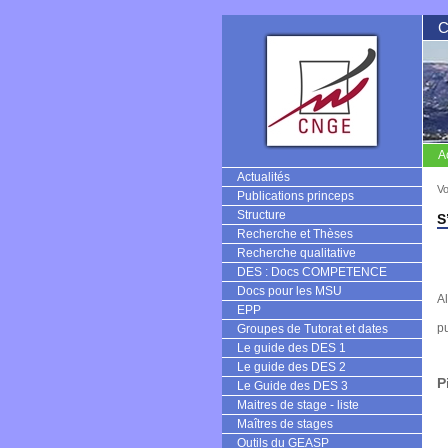
A
CNGE
Actualités
Vo
Publications princeps
Structure
S
Recherche et Thèses
Recherche qualitative
DES : Docs COMPETENCE
Docs pour les MSU
Al
EPP
pu
Groupes de Tutorat et dates
Le guide des DES 1
Le guide des DES 2
P
Le Guide des DES 3
Maitres de stage - liste
Maîtres de stages
Outils du GEASP