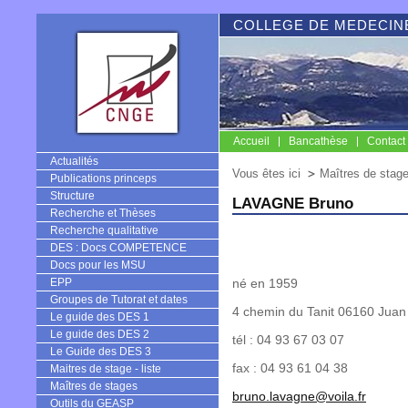
COLLEGE DE MEDECINE
Accueil
Bancathèse
Contact
CNGE
Actualités
Vous êtes ici
Maîtres de stag
Publications princeps
Structure
LAVAGNE Bruno
Recherche et Thèses
Recherche qualitative
DES : Docs COMPETENCE
Docs pour les MSU
EPP
né en 1959
Groupes de Tutorat et dates
4 chemin du Tanit 06160 Juan
Le guide des DES 1
Le guide des DES 2
tél : 04 93 67 03 07
Le Guide des DES 3
fax : 04 93 61 04 38
Maitres de stage - liste
Maîtres de stages
bruno.lavagne@voila.fr
Outils du GEASP